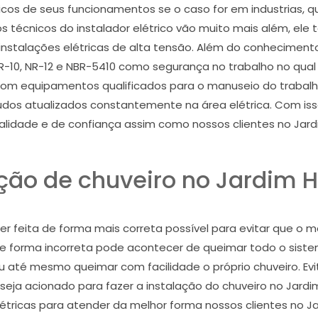
cos de seus funcionamentos se o caso for em industrias, 
os técnicos do instalador elétrico vão muito mais além, 
stalações elétricas de alta tensão. Além do conhecimento 
-10, NR-12 e NBR-5410 como segurança no trabalho no qual s
om equipamentos qualificados para o manuseio do trabal
dos atualizados constantemente na área elétrica. Com is
qualidade e de confiança assim como nossos clientes no Jar
ação de chuveiro no Jardim 
 ser feita de forma mais correta possível para evitar que
de forma incorreta pode acontecer de queimar todo o siste
u até mesmo queimar com facilidade o próprio chuveiro. E
o seja acionado para fazer a instalação do chuveiro no Ja
létricas para atender da melhor forma nossos clientes no J