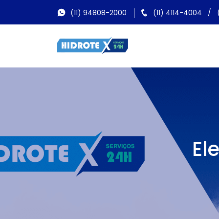
(11) 94808-2000
(11) 4114-4004
/
El