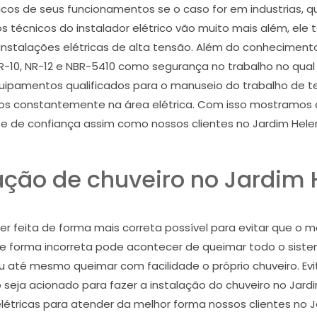
cos de seus funcionamentos se o caso for em industrias, 
os técnicos do instalador elétrico vão muito mais além, 
stalações elétricas de alta tensão. Além do conhecimento 
-10, NR-12 e NBR-5410 como segurança no trabalho no qual s
ipamentos qualificados para o manuseio do trabalho de t
s constantemente na área elétrica. Com isso mostramos qu
 e de confiança assim como nossos clientes no Jardim Hel
ação de chuveiro no Jardim
 ser feita de forma mais correta possível para evitar que
de forma incorreta pode acontecer de queimar todo o siste
u até mesmo queimar com facilidade o próprio chuveiro. E
co seja acionado para fazer a instalação do chuveiro no Ja
elétricas para atender da melhor forma nossos clientes no J