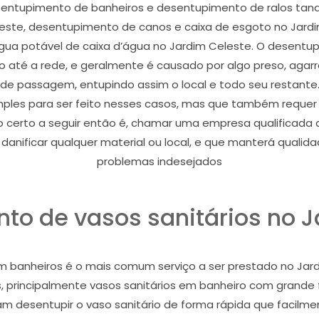
esentupimento de banheiros e desentupimento de ralos ta
eleste, desentupimento de canos e caixa de esgoto no Jar
ua potável de caixa d’água no Jardim Celeste. O desentup
 até a rede, e geralmente é causado por algo preso, aga
de passagem, entupindo assim o local e todo seu restante
les para ser feito nesses casos, mas que também requer pro
o certo a seguir então é, chamar uma empresa qualificad
anificar qualquer material ou local, e que manterá qualidad
problemas indesejados
to de vasos sanitários no J
m banheiros é o mais comum serviço a ser prestado no Jard
ios, principalmente vasos sanitários em banheiro com grand
m desentupir o vaso sanitário de forma rápida que facilme