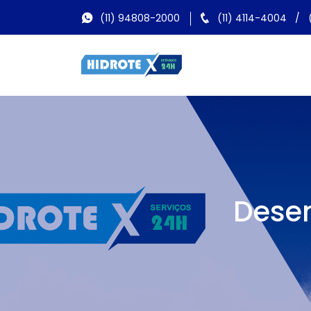
(11) 94808-2000
(11) 4114-4004
/
Desen