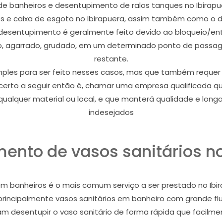
de banheiros e desentupimento de ralos tanques no Ibirap
os e caixa de esgoto no Ibirapuera, assim também como o
O desentupimento é geralmente feito devido ao bloqueio/e
o, agarrado, grudado, em um determinado ponto de passage
restante.
les para ser feito nesses casos, mas que também requer pro
 certo a seguir então é, chamar uma empresa qualificada q
ualquer material ou local, e que manterá qualidade e long
indesejados
ento de vasos sanitários no
m banheiros é o mais comum serviço a ser prestado no Ibir
s, principalmente vasos sanitários em banheiro com grande 
m desentupir o vaso sanitário de forma rápida que facilme