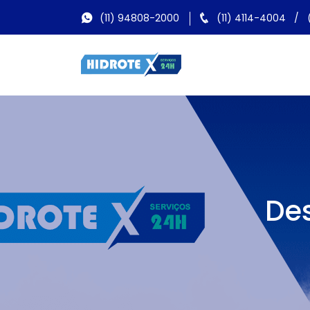
(11) 94808-2000
(11) 4114-4004
/
Des