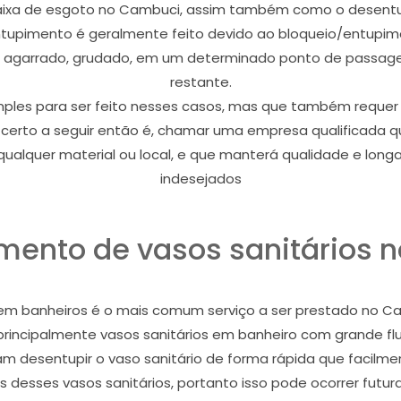
aixa de esgoto no Cambuci, assim também como o desentu
tupimento é geralmente feito devido ao bloqueio/entupim
, agarrado, grudado, em um determinado ponto de passagem
restante.
les para ser feito nesses casos, mas que também requer pro
o certo a seguir então é, chamar uma empresa qualificada
ualquer material ou local, e que manterá qualidade e long
indesejados
mento de vasos sanitários 
em banheiros é o mais comum serviço a ser prestado no Ca
s, principalmente vasos sanitários em banheiro com grande 
m desentupir o vaso sanitário de forma rápida que facilme
 desses vasos sanitários, portanto isso pode ocorrer futu