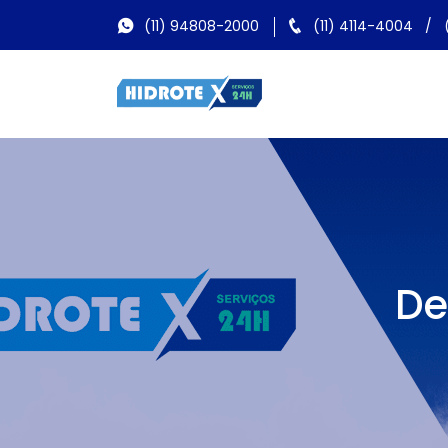
(11) 94808-2000
(11) 4114-4004
/
De